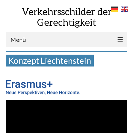
Verkehrsschilder der
Gerechtigkeit
Menü
Das Projekt
Konzept Liechtenstein
Die Orte
Das Tischtuch
Die Landkarte
Mitmachen
Partner